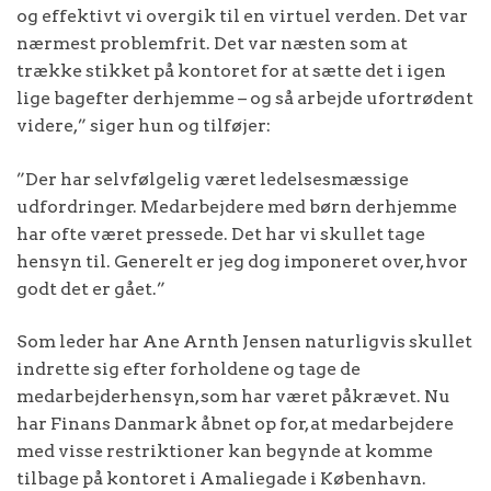
og effektivt vi overgik til en virtuel verden. Det var
nærmest problemfrit. Det var næsten som at
trække stikket på kontoret for at sætte det i igen
lige bagefter derhjemme – og så arbejde ufortrødent
videre,” siger hun og tilføjer:
”Der har selvfølgelig været ledelsesmæssige
udfordringer. Medarbejdere med børn derhjemme
har ofte været pressede. Det har vi skullet tage
hensyn til. Generelt er jeg dog imponeret over, hvor
godt det er gået.”
Som leder har Ane Arnth Jensen naturligvis skullet
indrette sig efter forholdene og tage de
medarbejderhensyn, som har været påkrævet. Nu
har Finans Danmark åbnet op for, at medarbejdere
med visse restriktioner kan begynde at komme
tilbage på kontoret i Amaliegade i København.