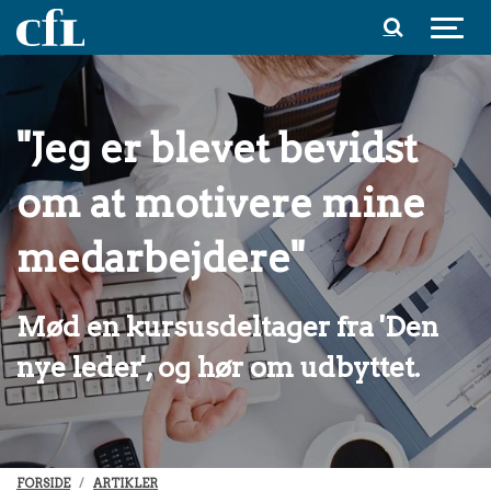
Spring til indhold
"Jeg er blevet bevidst
om at motivere mine
medarbejdere"
Mød en kursusdeltager fra 'Den
nye leder', og hør om udbyttet.
FORSIDE
ARTIKLER