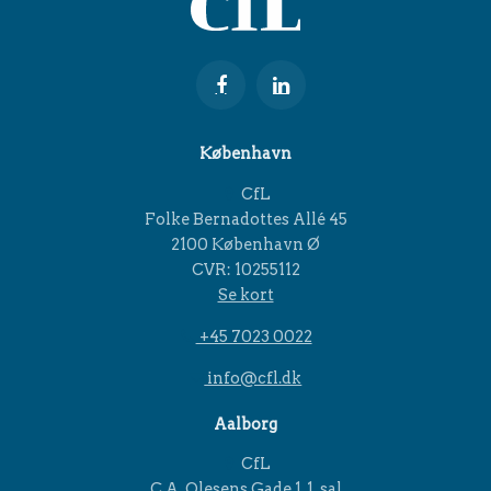
København
CfL
Folke Bernadottes Allé 45
2100 København Ø
CVR: 10255112
Se kort
+45 7023 0022
info@cfl.dk
Aalborg
CfL
C.A. Olesens Gade 1, 1. sal