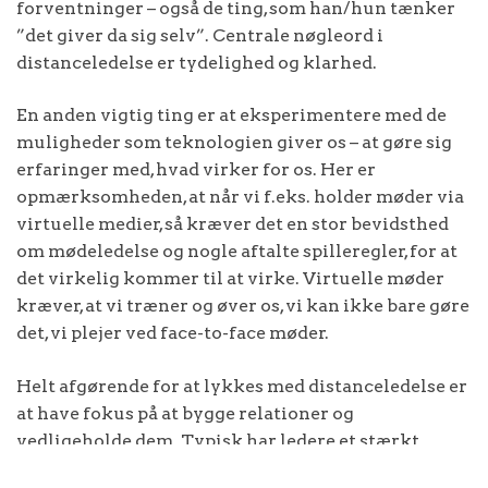
forventninger – også de ting, som han/hun tænker
”det giver da sig selv”. Centrale nøgleord i
distanceledelse er tydelighed og klarhed.
En anden vigtig ting er at eksperimentere med de
muligheder som teknologien giver os – at gøre sig
erfaringer med, hvad virker for os. Her er
opmærksomheden, at når vi f.eks. holder møder via
virtuelle medier, så kræver det en stor bevidsthed
om mødeledelse og nogle aftalte spilleregler, for at
det virkelig kommer til at virke. Virtuelle møder
kræver, at vi træner og øver os, vi kan ikke bare gøre
det, vi plejer ved face-to-face møder.
Helt afgørende for at lykkes med distanceledelse er
at have fokus på at bygge relationer og
vedligeholde dem. Typisk har ledere et stærkt
opgavefokus – det skal de også have og så skal de