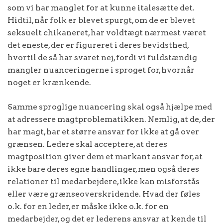
som vi har manglet for at kunne italesætte det.
Hidtil, når folk er blevet spurgt, om de er blevet
seksuelt chikaneret, har voldtægt nærmest været
det eneste, der er figureret i deres bevidsthed,
hvortil de så har svaret nej, fordi vi fuldstændig
mangler nuanceringerne i sproget for, hvornår
noget er krænkende.
Samme sproglige nuancering skal også hjælpe med
at adressere magtproblematikken. Nemlig, at de, der
har magt, har et større ansvar for ikke at gå over
grænsen. Ledere skal acceptere, at deres
magtposition giver dem et markant ansvar for, at
ikke bare deres egne handlinger, men også deres
relationer til medarbejdere, ikke kan misforstås
eller være grænseoverskridende. Hvad der føles
o.k. for en leder, er måske ikke o.k. for en
medarbejder, og det er lederens ansvar at kende til