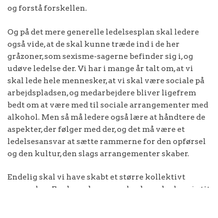
og forstå forskellen.
Og på det mere generelle ledelsesplan skal ledere
også vide, at de skal kunne træde ind i de her
gråzoner, som sexisme-sagerne befinder sig i, og
udøve ledelse der. Vi har i mange år talt om, at vi
skal lede hele mennesker, at vi skal være sociale på
arbejdspladsen, og medarbejdere bliver ligefrem
bedt om at være med til sociale arrangementer med
alkohol. Men så må ledere også lære at håndtere de
aspekter, der følger med der, og det må være et
ledelsesansvar at sætte rammerne for den opførsel
og den kultur, den slags arrangementer skaber.
Endelig skal vi have skabt et større kollektivt
ansvar her. For krænkeren og den krænkede er jo tit
ikke de eneste involverede. Mange er vidner til
sexisme, men reagerer ikke, fordi det kræver mod,