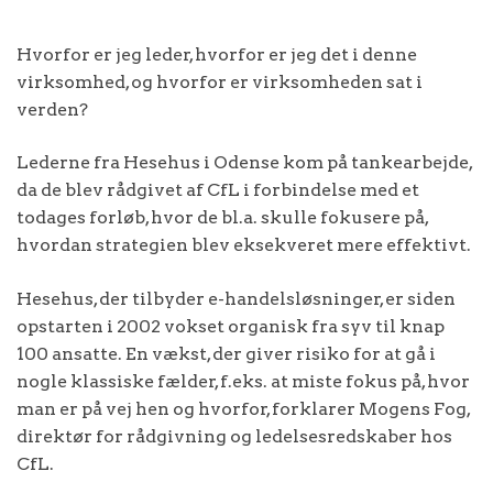
Hvorfor er jeg leder, hvorfor er jeg det i denne
virksomhed, og hvorfor er virksomheden sat i
verden?
Lederne fra Hesehus i Odense kom på tankearbejde,
da de blev rådgivet af CfL i forbindelse med et
todages forløb, hvor de bl.a. skulle fokusere på,
hvordan strategien blev eksekveret mere effektivt.
Hesehus, der tilbyder e-handelsløsninger, er siden
opstarten i 2002 vokset organisk fra syv til knap
100 ansatte. En vækst, der giver risiko for at gå i
nogle klassiske fælder, f.eks. at miste fokus på, hvor
man er på vej hen og hvorfor, forklarer Mogens Fog,
direktør for rådgivning og ledelsesredskaber hos
CfL.