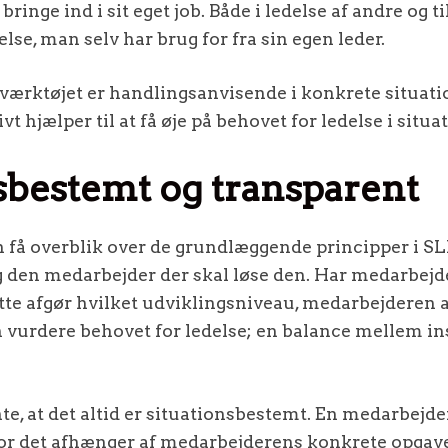
bringe ind i sit eget job. Både i ledelse af andre og t
lse, man selv har brug for fra sin egen leder.
 værktøjet er handlingsanvisende i konkrete situatio
vt hjælper til at få øje på behovet for ledelse i situa
sbestemt og transparent
 få overblik over de grundlæggende principper i SLI
g den medarbejder der skal løse den. Har medarbe
e afgør hvilket udviklingsniveau, medarbejderen a
n vurdere behovet for ledelse; en balance mellem i
nte, at det altid er situationsbestemt. En medarbejder
for det afhænger af medarbejderens konkrete opgav