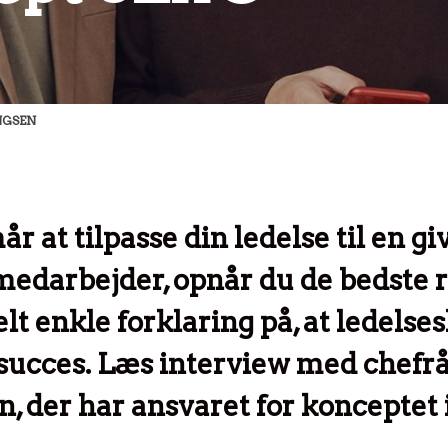
NGSEN
r at tilpasse din ledelse til en gi
medarbejder, opnår du de bedste r
lt enkle forklaring på, at ledelse
 succes. Læs interview med chefr
der har ansvaret for konceptet i