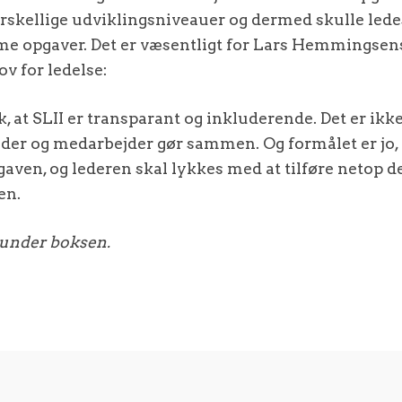
rskellige udviklingsniveauer og dermed skulle ledes
e opgaver. Det er væsentligt for Lars Hemmingsens 
ov for ledelse:
k, at SLII er transparant og inkluderende. Det er ikk
eder og medarbejder gør sammen. Og formålet er jo,
aven, og lederen skal lykkes med at tilføre netop d
en.
 under boksen.