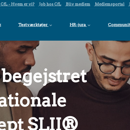
CfL - Hvem er vi?
Job hos CfL
Bliv medlem
Medlemsportal
k
Testværktøjer
HR-jura
Communi
 begejstret
nationale
ept SLII®