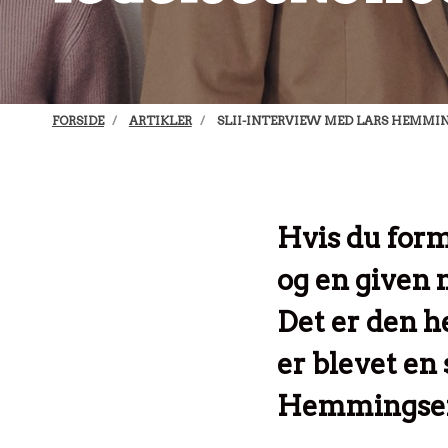
FORSIDE
ARTIKLER
SLII-INTERVIEW MED LARS HEMMI
Hvis du formå
og en given 
Det er den he
er blevet en
Hemmingsen, 