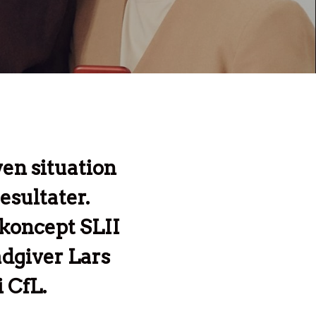
ven situation
esultater.
skoncept SLII
ådgiver Lars
 CfL.