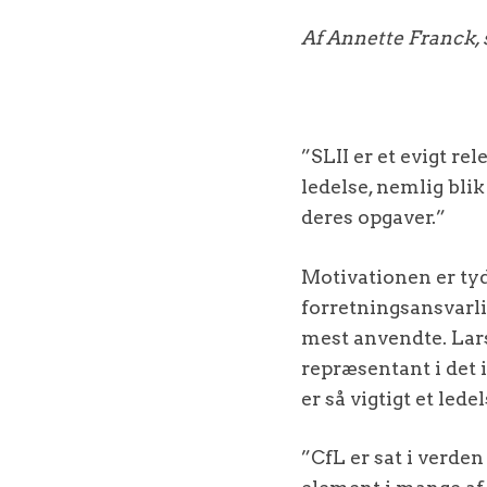
Af Annette Franck, 
”SLII er et evigt r
ledelse, nemlig blik
deres opgaver.”
Motivationen er tyd
forretningsansvarli
mest anvendte. Lar
repræsentant i det 
er så vigtigt et led
”CfL er sat i verden