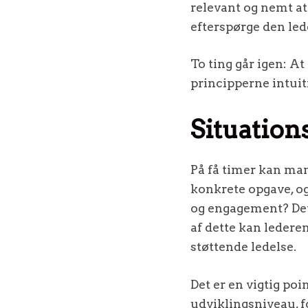
relevant og nemt at 
efterspørge den lede
To ting går igen: At
principperne intuiti
Situation
På få timer kan man
konkrete opgave, o
og engagement? Dett
af dette kan ledere
støttende ledelse.
Det er en vigtig poi
udviklingsniveau, 