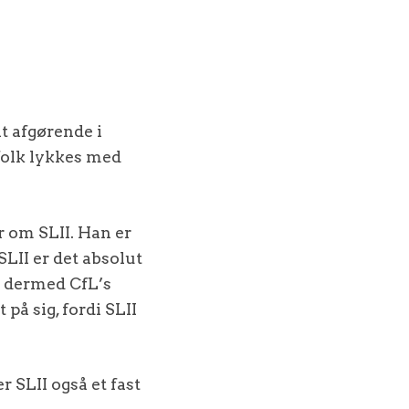
lt afgørende i
 folk lykkes med
r om SLII. Han er
LII er det absolut
g dermed CfL’s
på sig, fordi SLII
r SLII også et fast