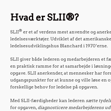
Hvad er SLII®?
®
SLII
er et af verdens mest anvendte og anerk
ledelsesværktøjer. Udviklet af det amerikansk
ledelsesudviklingshus Blanchard i 1970’erne.
SLII giver både lederen og medarbejderen et fæ
en praktisk ramme for at samarbejde i løsning
opgave. SLII anerkender, at mennesker har for
udgangspunkter for at kunne og ville løse en o
forskellige behov for ledelse på opgaven.
Med SLII-færdigheder kan lederen
sætte tydel
for opgaven,
diagnosticere medarbejderens ud