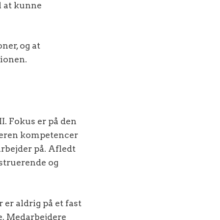
il at kunne
ner, og at
tionen.
I. Fokus er på den
jderen kompetencer
rbejder på. Afledt
nstruerende og
 er aldrig på et fast
e. Medarbejdere