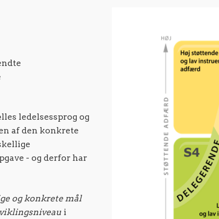
endte
e
lles ledelsessprog og
en af den konkrete
skellige
pgave - og derfor har
ige og konkrete mål
viklingsniveau
i