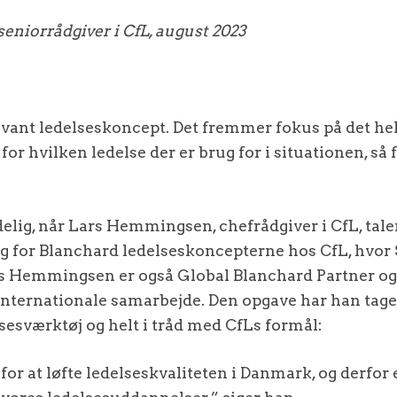
seniorrådgiver i CfL, august 2023
elevant ledelseskoncept. Det fremmer fokus på det he
 for hvilken ledelse der er brug for i situationen, så
elig, når Lars Hemmingsen, chefrådgiver i CfL, tale
g for Blanchard ledelseskoncepterne hos CfL, hvor S
s Hemmingsen er også Global Blanchard Partner o
internationale samarbejde. Den opgave har han taget 
elsesværktøj og helt i tråd med CfLs formål:
 for at løfte ledelseskvaliteten i Danmark, og derfor e