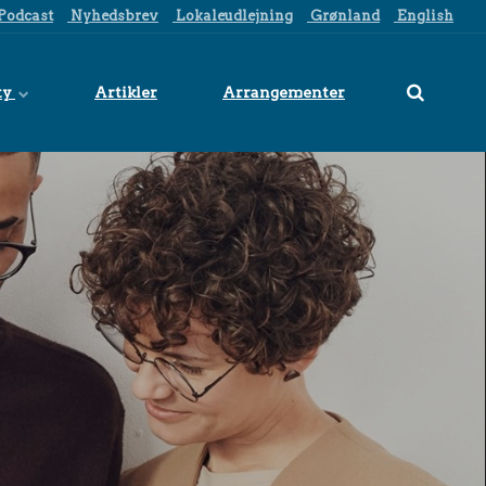
Podcast
Nyhedsbrev
Lokaleudlejning
Grønland
English
ty
Artikler
Arrangementer