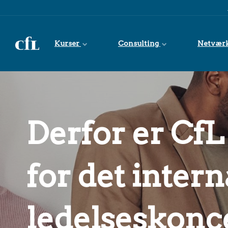
Spring til indhold
Kurser
Consulting
Netvær
Derfor er CfL
for det inter
ledelseskonc