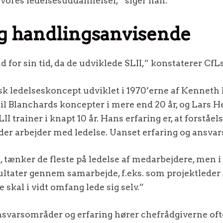
vores ledelsesuddannelser,” siger han.
og handlingsanvisende
 for sin tid, da de udviklede SLII,” konstaterer CfL
sk ledelseskoncept udviklet i 1970’erne af Kenneth
til Blanchards koncepter i mere end 20 år, og Lars
II trainer i knapt 10 år. Hans erfaring er, at forstå
e, der arbejder med ledelse. Uanset erfaring og ansv
se, tænker de fleste på ledelse af medarbejdere, men 
ltater gennem samarbejde, f.eks. som projektleder e
 skal i vidt omfang lede sig selv.”
 ansvarsområder og erfaring hører chefrådgiverne ofte