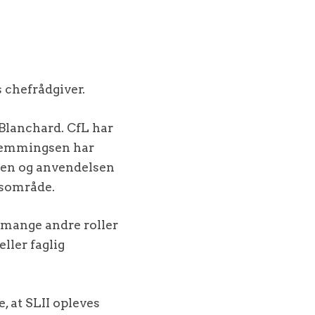
s chefrådgiver.
 Blanchard. CfL har
 Hemmingsen har
elsen og anvendelsen
arsområde.
i mange andre roller
ller faglig
, at SLII opleves