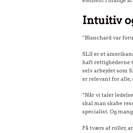
element i mange af 
Intuitiv 
”Blanchard var forud
SLII er et amerikan
haft rettighederne 
selv arbejdet som SL
er relevant for all
”Når vi taler ledel
skal man skabe resu
specialist. Og mange
På tværs af roller,