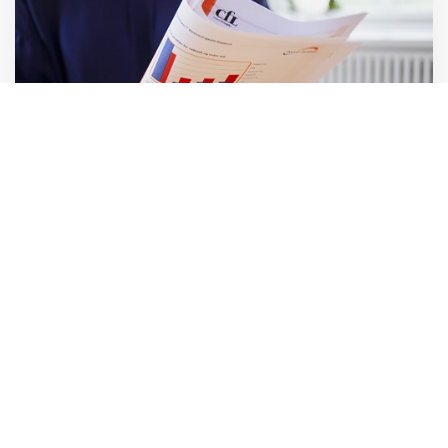
Decision Dynamics Decision Styles™
Få indblik i beslutningsvaner og styrk lederes
beslutningskraft. Lær at bruge Decision Styles™ til
lederudvikling, ledergrupper og rekruttering.