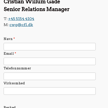
Cristian Willum Gade
Senior Relations Manager
T:
+45 5154 4104
M:
cwg@cfl.dk
Navn
*
Email
*
Telefonnummer
Virksomhed
Besked