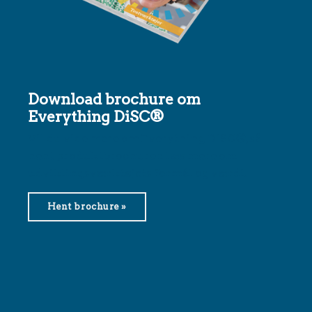
Download brochure om
Everything DiSC®
Vil du vide mere om Everything DiSC®, så
hent produktbrochuren læs mere om
udviklingsværktøjets formål og værdi.
Hent brochure »