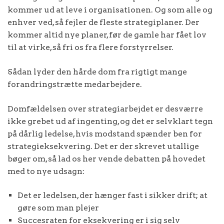
kommer ud at leve i organisationen. Og som alle og
enhver ved, så fejler de fleste strategiplaner. Der
kommer altid nye planer, før de gamle har fået lov
til at virke, så fri os fra flere forstyrrelser.
Sådan lyder den hårde dom fra rigtigt mange
forandringstrætte medarbejdere.
Domfældelsen over strategiarbejdet er desværre
ikke grebet ud af ingenting, og det er selvklart tegn
på dårlig ledelse, hvis modstand spænder ben for
strategieksekvering. Det er der skrevet utallige
bøger om, så lad os her vende debatten på hovedet
med to nye udsagn:
Det er ledelsen, der hænger fast i sikker drift; at
gøre som man plejer
Succesraten for eksekvering er i sig selv