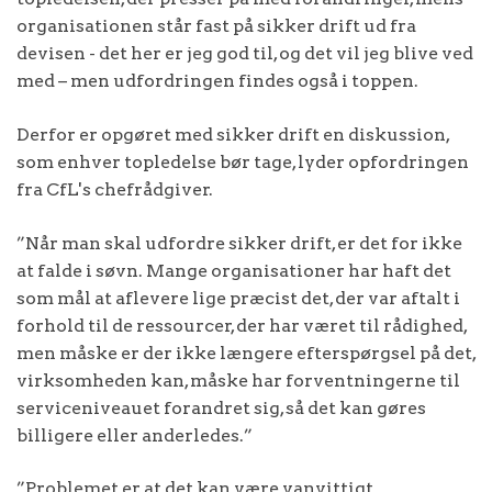
organisationen står fast på sikker drift ud fra
devisen - det her er jeg god til, og det vil jeg blive ved
med – men udfordringen findes også i toppen.
Derfor er opgøret med sikker drift en diskussion,
som enhver topledelse bør tage, lyder opfordringen
fra CfL's chefrådgiver.
”Når man skal udfordre sikker drift, er det for ikke
at falde i søvn. Mange organisationer har haft det
som mål at aflevere lige præcist det, der var aftalt i
forhold til de ressourcer, der har været til rådighed,
men måske er der ikke længere efterspørgsel på det,
virksomheden kan, måske har forventningerne til
serviceniveauet forandret sig, så det kan gøres
billigere eller anderledes.”
”Problemet er, at det kan være vanvittigt