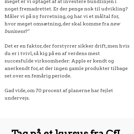
meget er vi optaget af at investere bundlinjen i
noget fremadrettet. Er der penge nok til udvikling?
Måler vi på ny forretning, og har vi et måltal for,
hvor meget omsætning, der skal komme fra
new
business
?”
Det er en faktor, der forstyrrer sikker drift, men hvis
du er i tvivl, så kig på en af verdens mest
succesfulde virksomheder: Apple er kendt og
anerkendt for, at der ingen gamle produkter tilbage
set over en femårig periode.
Gad vide, om 70 procent af planerne har fejlet
undervejs.
Tag på et kursus fra CfL