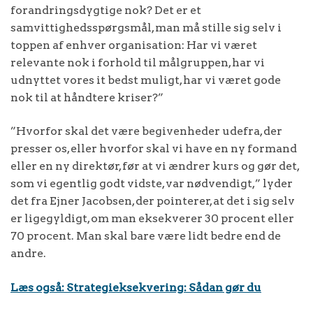
forandringsdygtige nok? Det er et
samvittighedsspørgsmål, man må stille sig selv i
toppen af enhver organisation: Har vi været
relevante nok i forhold til målgruppen, har vi
udnyttet vores it bedst muligt, har vi været gode
nok til at håndtere kriser?”
”Hvorfor skal det være begivenheder udefra, der
presser os, eller hvorfor skal vi have en ny formand
eller en ny direktør, før at vi ændrer kurs og gør det,
som vi egentlig godt vidste, var nødvendigt,” lyder
det fra Ejner Jacobsen, der pointerer, at det i sig selv
er ligegyldigt, om man eksekverer 30 procent eller
70 procent. Man skal bare være lidt bedre end de
andre.
Læs også: Strategieksekvering: Sådan gør du