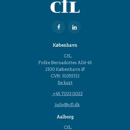
København
CfL
Folke Bernadottes Allé 45
2100 København Ø
CVR: 10255112
Se kort
+45 7023 0022
info@cfl.dk
Aalborg
CfL