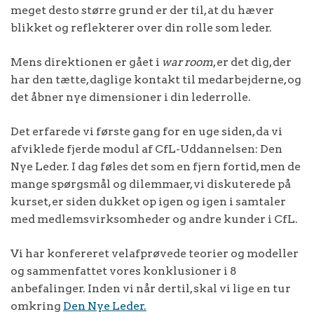
meget desto større grund er der til, at du hæver
blikket og reflekterer over din rolle som leder.
Mens direktionen er gået i
war room
, er det dig, der
har den tætte, daglige kontakt til medarbejderne, og
det åbner nye dimensioner i din lederrolle.
Det erfarede vi første gang for en uge siden, da vi
afviklede fjerde modul af CfL-Uddannelsen: Den
Nye Leder. I dag føles det som en fjern fortid, men de
mange spørgsmål og dilemmaer, vi diskuterede på
kurset, er siden dukket op igen og igen i samtaler
med medlemsvirksomheder og andre kunder i CfL.
Vi har konfereret velafprøvede teorier og modeller
og sammenfattet vores konklusioner i 8
anbefalinger. Inden vi når dertil, skal vi lige en tur
omkring
Den Nye Leder.