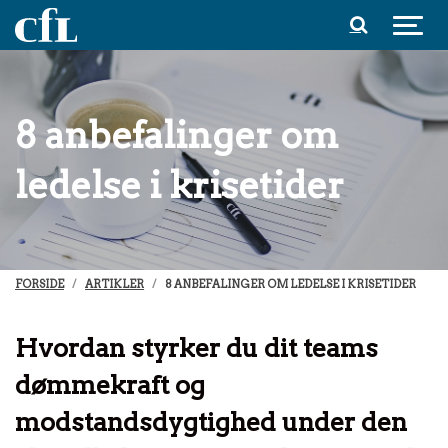
Spring til indhold
8 anbefalinger om
ledelse i krisetider
FORSIDE
ARTIKLER
8 ANBEFALINGER OM LEDELSE I KRISETIDER
Hvordan styrker du dit teams
dømmekraft og
modstandsdygtighed under den