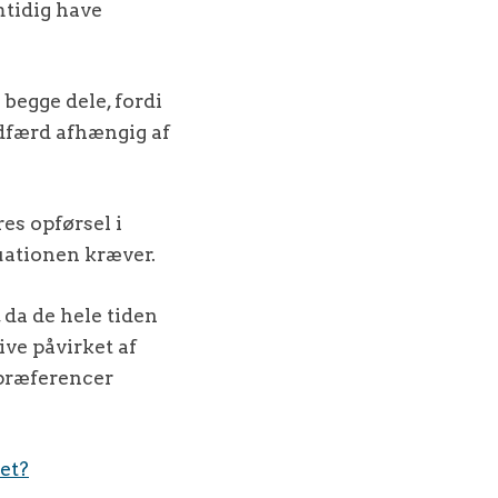
tidig have
 begge dele, fordi
 adfærd afhængig af
res opførsel i
tuationen kræver.
da de hele tiden
live påvirket af
 præferencer
et?