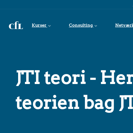
Spring til indhold
Kurser
Consulting
Netvær
JTI teori - He
teorien bag J