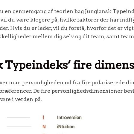
 du en gennemgang af teorien bag Jungiansk Typeind
vil du være klogere på, hvilke faktorer der har indf
r. Hvis du er leder, vil du forstå, hvorfor det er vigt
kelligheder mellem dig selv og dit team, samt t
 Typeindeks’ fire dimen
iver man personligheden ud fra fire polariserede d
 præferencer. De fire personlighedsdimensioner bes
ære i verden på.