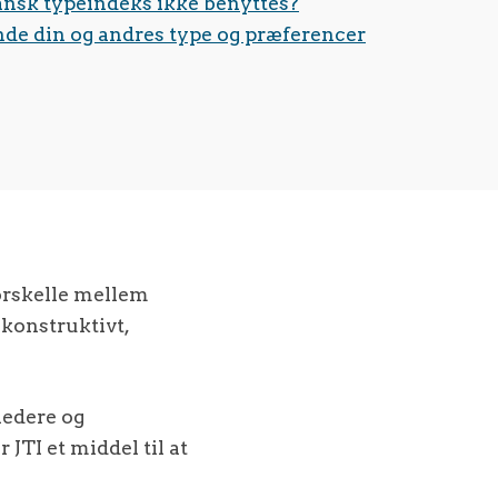
ansk typeindeks ikke benyttes?
ende din og andres type og præferencer
orskelle mellem
konstruktivt,
ledere og
 JTI et middel til at