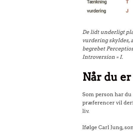
De lidt underligt pl
vurdering skyldes, a
begrebet Perception 
Introversion = I.
Når du er 
Som person har du e
præferencer vil der
liv.
Ifølge Carl Jung, so