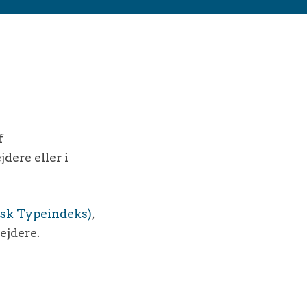
f
dere eller i
nsk Typeindeks)
,
ejdere.