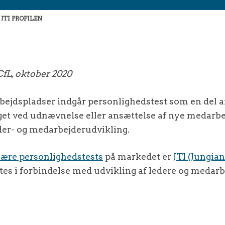
JTI PROFILEN
fL, oktober 2020
arbejdspladser indgår personlighedstest som en del a
t ved udnævnelse eller ansættelse af nye medarbej
der- og medarbejderudvikling.
ære personlighedstests
på markedet er
JTI (Jungia
es i forbindelse med udvikling af ledere og medarb