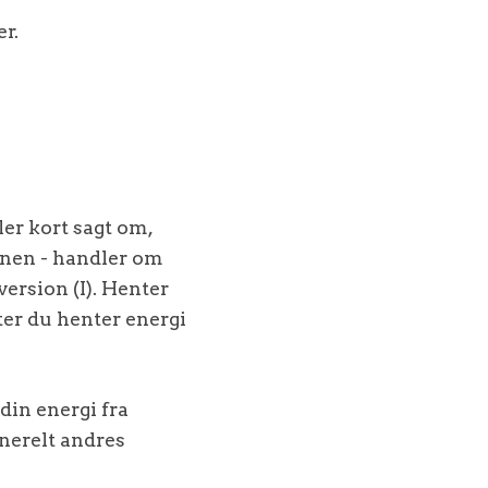
r.
er kort sagt om,
onen - handler om
version (I). Henter
er du henter energi
din energi fra
enerelt andres