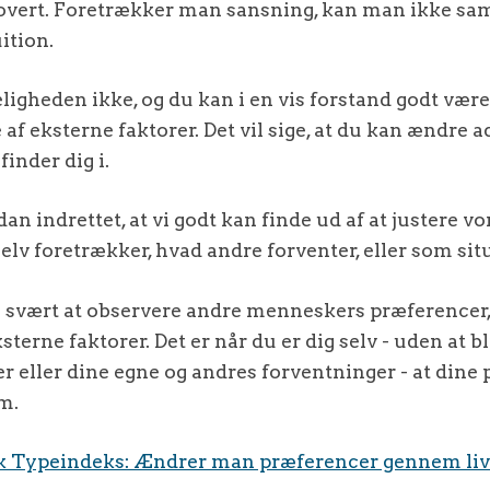
overt. Foretrækker man sansning, kan man ikke sam
ition.
eligheden ikke, og du kan i en vis forstand godt være
 af eksterne faktorer. Det vil sige, at du kan ændre
finder dig i.
n indrettet, at vi godt kan finde ud af at justere vo
 selv foretrækker, hvad andre forventer, eller som si
 svært at observere andre menneskers præferencer, 
ksterne faktorer. Det er når du er dig selv - uden at b
r eller dine egne og andres forventninger - at dine
m.
k Typeindeks: Ændrer man præferencer gennem liv