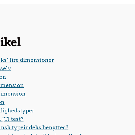
ikel
ks’ fire dimensioner
 selv
en
dimension
dimension
on
nlighedstyper
 JTI test?
ansk typeindeks benyttes?