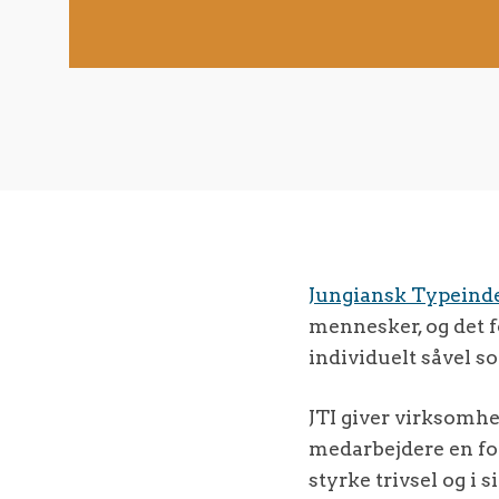
Jungiansk Typeind
mennesker, og det f
individuelt såvel s
JTI giver virksomhed
medarbejdere en fors
styrke trivsel og i s