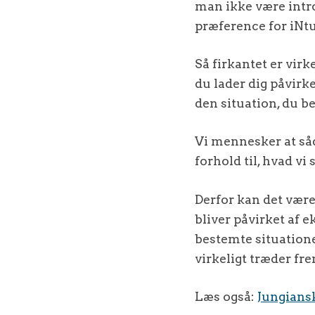
man ikke være intr
præference for iNtu
Så firkantet er virk
du lader dig påvirke
den situation, du be
Vi mennesker at såda
forhold til, hvad vi
Derfor kan det være
bliver påvirket af e
bestemte situatione
virkeligt træder fre
Læs også:
Jungians