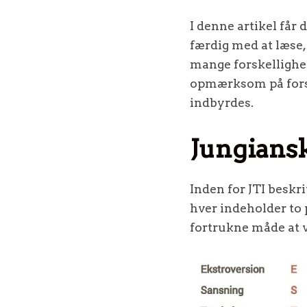
I denne artikel får
færdig med at læse, 
mange forskellighede
opmærksom på fors
indbyrdes.
Jungiansk
Inden for JTI beskr
hver indeholder to
fortrukne måde at v