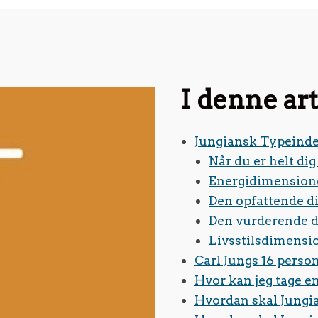
I denne art
Jungiansk Typeinde
Når du er helt dig
Energidimension
Den opfattende 
Den vurderende 
Livsstilsdimensi
Carl Jungs 16 perso
Hvor kan jeg tage en
Hvordan skal Jungi