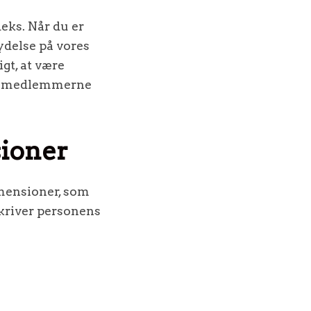
eks. Når du er
lydelse på vores
igt, at være
eammedlemmerne
sioner
imensioner, som
kriver personens