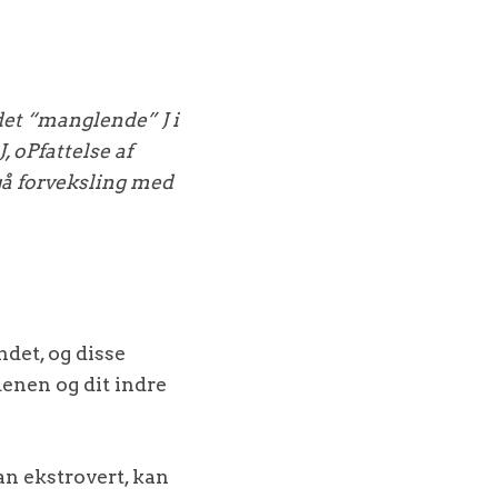
det “manglende” J i
, oPfattelse af
dgå forveksling med
det, og disse
denen og dit indre
an ekstrovert, kan