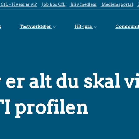
CfL - Hvem er vi?
Job hos CfL
Bliv medlem
Medlemsportal
k
Testværktøjer
HR-jura
Communi
r er alt du skal 
TI profilen