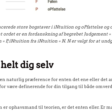
acerede store bogstaver i iNtuition og oPfattelse og 
t ordet er en fordanskning af begrebet Judgement = J
= P, iNtuition fra iNtuition = N. N er valgt for at un
helt dig selv
n naturlig præference for enten det ene eller det an
for være definerende for din tilgang til både omver
m er ophavsmand til teorien, er det enten eller. Er m