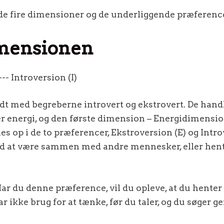
de fire dimensioner og de underliggende præference
mensionen
-- Introversion (I)
dt med begreberne introvert og ekstrovert. De handl
 energi, og den første dimension – Energidimensi
es op i de to præferencer, Ekstroversion (E) og Intro
ed at være sammen med andre mennesker, eller hent
Har du denne præference, vil du opleve, at du henter 
 ikke brug for at tænke, før du taler, og du søger g