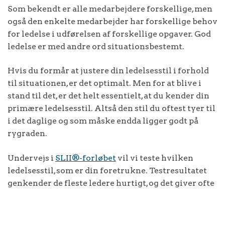
Som bekendt er alle medarbejdere forskellige, men
også den enkelte medarbejder har forskellige behov
for ledelse i udførelsen af forskellige opgaver. God
ledelse er med andre ord situationsbestemt.
Hvis du formår at justere din ledelsesstil i forhold
til situationen, er det optimalt. Men for at blive i
stand til det, er det helt essentielt, at du kender din
primære ledelsesstil. Altså den stil du oftest tyer til
i det daglige og som måske endda ligger godt på
rygraden.
Undervejs i
SLII®-forløbet
vil vi teste hvilken
ledelsesstil, som er din foretrukne. Testresultatet
genkender de fleste ledere hurtigt, og det giver ofte
et smil på læben.
Små justeringer kan gøre en stor forskel