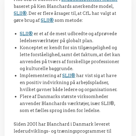
baseret på Ken Blanchards anerkendte model,
SLII®
. Der er flere årsager til, at CfL har valgt at
gøre brug af
SLII®
som metode:
SLII®
er et af de mest udbredte og afprøvede
ledelsesværktøjer på globalt plan.
Konceptet er kendt for sin tilgængelighed og
lette forståelighed, samt det faktum, at det kan
anvendes på tværs af forskellige professioner
og kulturelle baggrunde.
Implementering af
SLII®
har vist sig at have
en positiv indvirkning på arbejdspladser,
hvilket gavner både ledere og organisationer.
Flere af Danmarks største virksomheder
anvender Blanchards værktøjer, især SLII®,
som et fælles sprog inden for ledelse.
Siden 2001 har Blanchard i Danmark leveret
lederudviklings- og træningsprogrammer til