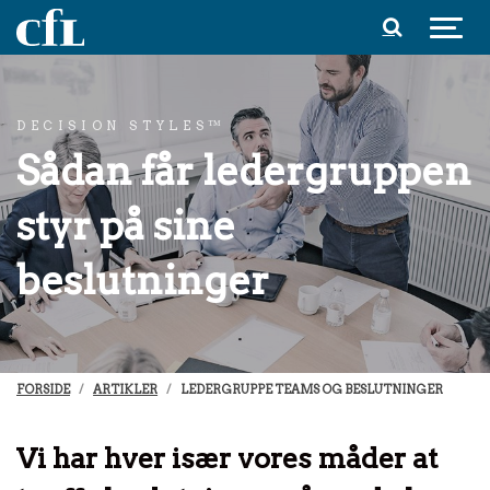
Spring til indhold
DECISION STYLES™
Sådan får ledergruppen
styr på sine
beslutninger
FORSIDE
ARTIKLER
LEDERGRUPPE TEAMS OG BESLUTNINGER
Vi har hver især vores måder at