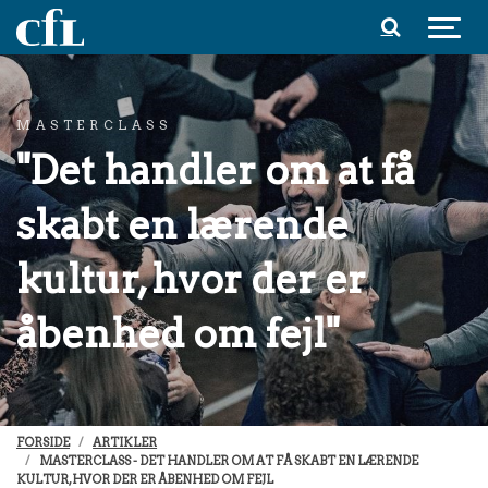
Spring til indhold
MASTERCLASS
"Det handler om at få
skabt en lærende
kultur, hvor der er
åbenhed om fejl"
FORSIDE
ARTIKLER
MASTERCLASS - DET HANDLER OM AT FÅ SKABT EN LÆRENDE
KULTUR, HVOR DER ER ÅBENHED OM FEJL