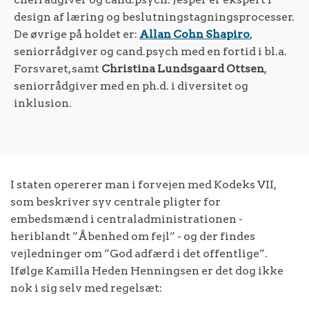
design af læring og beslutningstagningsprocesser.
De øvrige på holdet er:
Allan Cohn Shapiro
,
seniorrådgiver og cand.psych med en fortid i bl.a.
Forsvaret, samt
Christina Lundsgaard Ottsen
,
seniorrådgiver med en ph.d. i diversitet og
inklusion.
I staten opererer man i forvejen med Kodeks VII,
som beskriver syv centrale pligter for
embedsmænd i centraladministrationen -
heriblandt ”Åbenhed om fejl” - og der findes
vejledninger om ”God adfærd i det offentlige”.
Ifølge Kamilla Heden Henningsen er det dog ikke
nok i sig selv med regelsæt: