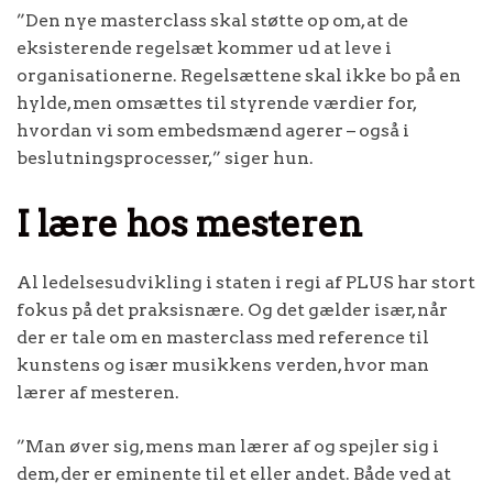
”Den nye masterclass skal støtte op om, at de
eksisterende regelsæt kommer ud at leve i
organisationerne. Regelsættene skal ikke bo på en
hylde, men omsættes til styrende værdier for,
hvordan vi som embedsmænd agerer – også i
beslutningsprocesser,” siger hun.
I lære hos mesteren
Al ledelsesudvikling i staten i regi af PLUS har stort
fokus på det praksisnære. Og det gælder især, når
der er tale om en masterclass med reference til
kunstens og især musikkens verden, hvor man
lærer af mesteren.
”Man øver sig, mens man lærer af og spejler sig i
dem, der er eminente til et eller andet. Både ved at