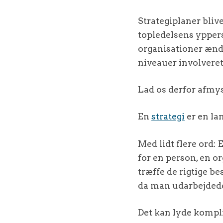
Strategiplaner bliv
topledelsens yppers
organisationer ændr
niveauer involveret 
Lad os derfor afmys
En
strategi
er en la
Med lidt flere ord: 
for en person, en o
træffe de rigtige b
da man udarbejdede
Det kan lyde kompli