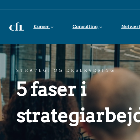
Spring til indhold
Kurser
Consulting
Netvær
STRATEGI OG EKSEKVERING
5 faser i
strategiarbej