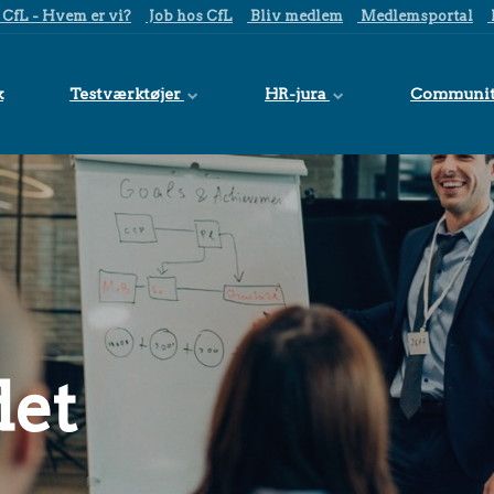
CfL - Hvem er vi?
Job hos CfL
Bliv medlem
Medlemsportal
k
Testværktøjer
HR-jura
Communi
det