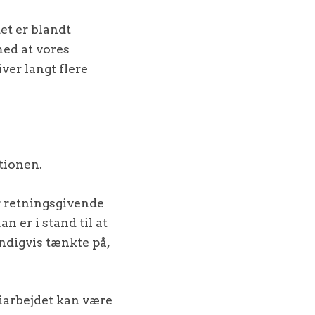
et er blandt
med at vores
ver langt flere
ationen.
r retningsgivende
an er i stand til at
ndigvis tænkte på,
giarbejdet kan være