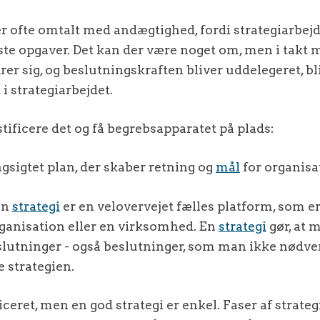
er ofte omtalt med andægtighed, fordi strategiarbejd
te opgaver. Det kan der være noget om, men i takt 
er sig, og beslutningskraften bliver uddelegeret, bli
i strategiarbejdet.
tificere det og få begrebsapparatet på plads:
ngsigtet plan, der skaber retning og
mål
for organis
En
strategi
er en velovervejet fælles platform, som e
rganisation eller en virksomhed. En
strategi
gør, at m
eslutninger - også beslutninger, som man ikke nødve
 strategien.
ceret, men en god strategi er enkel. Faser af strate