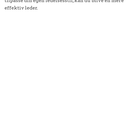
tilpasse din egen ledelsesstil, kan du blive en mere
effektiv leder.