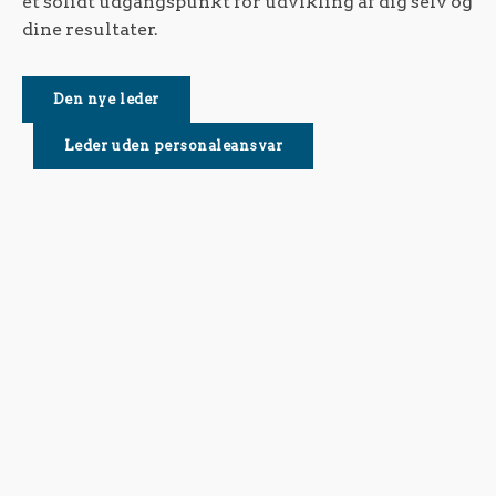
et solidt udgangspunkt for udvikling af dig selv og
dine resultater.
Den nye leder
Leder uden personaleansvar