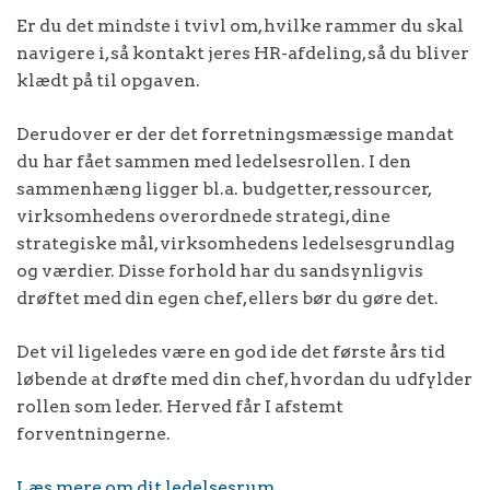
Er du det mindste i tvivl om, hvilke rammer du skal
navigere i, så kontakt jeres HR-afdeling, så du bliver
klædt på til opgaven.
Derudover er der det forretningsmæssige mandat
du har fået sammen med ledelsesrollen. I den
sammenhæng ligger bl.a. budgetter, ressourcer,
virksomhedens overordnede strategi, dine
strategiske mål, virksomhedens ledelsesgrundlag
og værdier. Disse forhold har du sandsynligvis
drøftet med din egen chef, ellers bør du gøre det.
Det vil ligeledes være en god ide det første års tid
løbende at drøfte med din chef, hvordan du udfylder
rollen som leder. Herved får I afstemt
forventningerne.
Læs mere om dit ledelsesrum