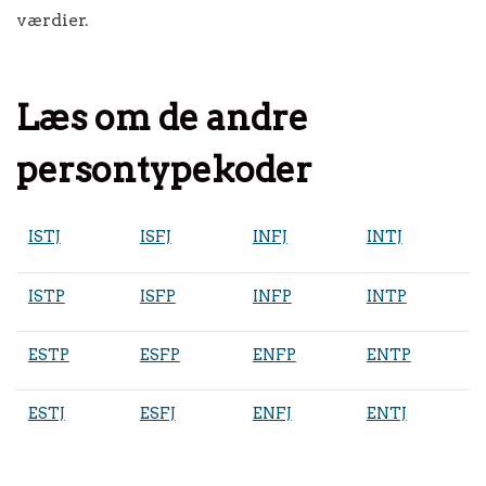
værdier.
Læs om de andre
persontypekoder
ISTJ
ISFJ
INFJ
INTJ
ISTP
ISFP
INFP
INTP
ESTP
ESFP
ENFP
ENTP
ESTJ
ESFJ
ENFJ
ENTJ