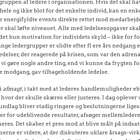
gruppen af ledere i organisationen. Hvis det skal ha
le og ikke blot for det enkelte individ, kan en enk
er energifyldte events direkte rettet mod medarbejde
r skal løfte niveauet. Alle med ledelsesopgaver sk
 det kun motivation for individets skyld – ikke for f
ge ledergrupper er slidte efter fl ere års nedgang e
edelser, der reagerede på krisen, som var den adrena
 vi gøre nogle andre ting, end vi kunne da frygten f
e modgang, gav tilbageholdende ledelse.
i
afmagt
, i takt med at lederes handlemuligheder eb
hvor der skulle skæres eller justeres. I dag oplever 
ndlag bliver stadig ringere og beslutningerne ligeså
 over for udeblivende resultater, afsøger mellemlede
eres. Det skaber et pres mod at blive målt på indsat
erne er videre, at der diskuteres uklare årsags-vir