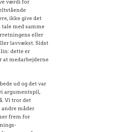
ve værdi for
eltstående
re, ikke give det
al tale med samme
orretningens eller
ller lavvækst. Sidst
lin: dette er
or at medarbejderne
bede ud og det var
vi argumentspil,
. Vi tror det
re andre måder
ser frem for
knings-