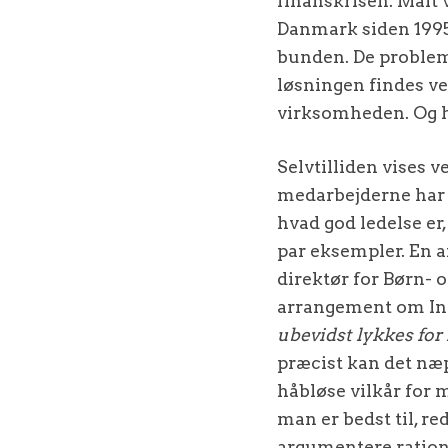
finanskrisen. Målt v
Danmark siden 1995 l
bunden. De probleme
løsningen findes ve
virksomheden. Og hå
Selvtilliden vises v
medarbejderne har 
hvad god ledelse er, 
par eksempler. En a
direktør for Børn-
arrangement om In
ubevidst lykkes fo
præcist kan det næpp
håbløse vilkår for m
man er bedst til, r
argumentere ratione