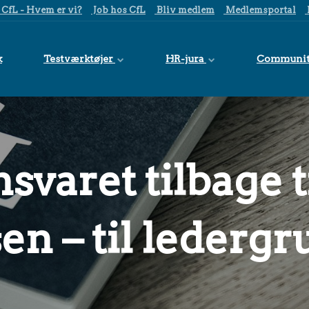
CfL - Hvem er vi?
Job hos CfL
Bliv medlem
Medlemsportal
k
Testværktøjer
HR-jura
Communi
svaret tilbage t
sen – til lederg