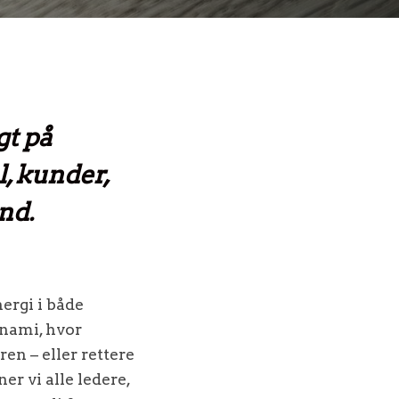
gt på
, kunder,
nd.
ergi i både
unami, hvor
en – eller rettere
er vi alle ledere,