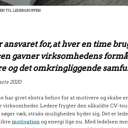
EN TIL LEDERGRUPPEN
 ansvaret for, at hver en time bru
sen gavner virksomhedens formål
e og det omkringliggende samfu
arts 2020
e har givet ekstra behov for at motivere og skabe en
te virksomheder. Ledere frygter den såkaldte CV-ts
øger væk, straks muligheden byder sig. Det er leder
sikre
motivation
og energi lige nu. Med ledelsen men