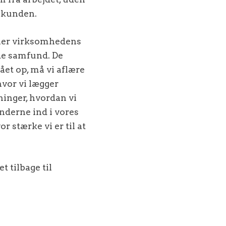
r kunden.
vner virksomhedens
de samfund. De
ået op, må vi aflære
hvor vi lægger
ninger, hvordan vi
underne ind i vores
r stærke vi er til at
t tilbage til