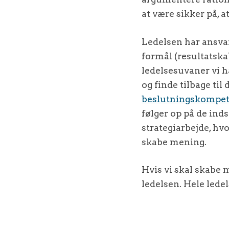
at være sikker på, a
Ledelsen har ansvar
formål (resultatsk
ledelsesuvaner vi h
og finde tilbage til
beslutningskompe
følger op på de inds
strategiarbejde, hvo
skabe mening.
Hvis vi skal skabe m
ledelsen. Hele ledel