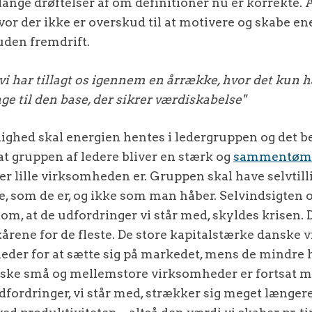
nge drøftelser af om definitioner nu er korrekte.
 hvor der ikke er overskud til at motivere og skabe en
den fremdrift.
vi har tillagt os igennem en årrække, hvor det kun ha
age til den base, der sikrer værdiskabelse"
dighed skal energien hentes i ledergruppen og det be
, at gruppen af ledere bliver en stærk og
sammentømr
er lille virksomheden er. Gruppen skal have selvtilli
e, som de er, og ikke som man håber. Selvindsigten 
om, at de udfordringer vi står med, skyldes krisen. 
årene for de fleste. De store kapitalstærke danske
eder for at sætte sig på markedet, mens de mindre 
ske små og mellemstore virksomheder er fortsat me
dfordringer, vi står med, strækker sig meget længere