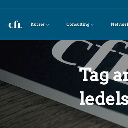
Spring til indhold
Kurser
Consulting
Netvær
Tag an
ledel