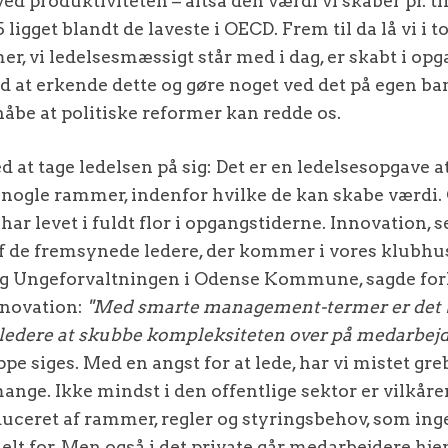
ed produktiviteten – altså den værdi vi skaber pr. t
igget blandt de laveste i OECD. Frem til da lå vi i t
r, vi ledelsesmæssigt står med i dag, er skabt i opg
d at erkende dette og gøre noget ved det på egen ban
be at politiske reformer kan redde os.
ed at tage ledelsen på sig: Det er en ledelsesopgave at
nogle rammer, indenfor hvilke de kan skabe værdi. 
har levet i fuldt flor i opgangstiderne. Innovation, se
f de fremsynede ledere, der kommer i vores klubhu
 og Ungeforvaltningen i Odense Kommune, sagde for
novation:
"Med smarte management-termer er det b
r ledere at skubbe kompleksiteten over på medarbej
e siges. Med en angst for at lede, har vi mistet gre
ange. Ikke mindst i den offentlige sektor er vilkåren
educeret af rammer, regler og styringsbehov, som ing
lt for. Men også i det private går medarbejdere hje