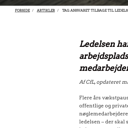
FORSIDE
ARTIKLER
TAG ANSVARET TILBAGE TIL LEDELS
Ledelsen har
arbejdsplad
medarbejder
Af CfL, opdateret m
Flere års vækstpaus
offentlige og priva
nøglemedarbejdere s
ledelsen – der skal 