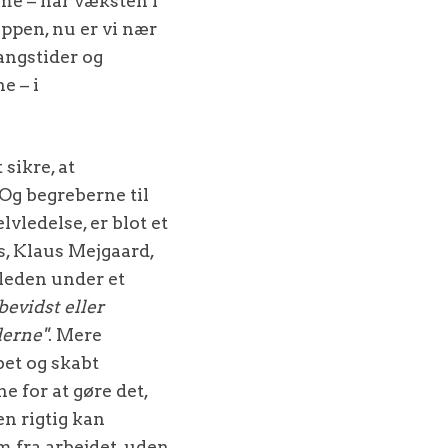
ime – har væksten i
oppen, nu er vi nær
angstider og
e – i
 sikre, at
Og begreberne til
lvledelse, er blot et
s, Klaus Mejgaard,
leden under et
evidst eller
derne"
. Mere
bet og skabt
e for at gøre det,
en rigtig kan
m fra arbejdet, uden