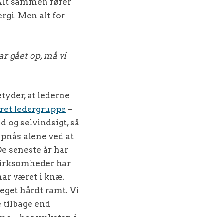
 Alt sammen fører
ergi. Men alt for
r gået op, må vi
tyder, at lederne
et ledergruppe
–
d og selvindsigt, så
opnås alene ved at
De seneste år har
 virksomheder har
har været i knæ.
get hårdt ramt. Vi
 tilbage end