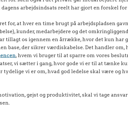
t dagens arbejdsindsats reelt har gjort en forskel fo
et for, at hver en time brugt på arbejdspladsen ga
abelse), kunder, medarbejdere og det omkringliggen
ar tillagt os igennem en årrække, hvor det kun har g
 den base, der sikrer værdiskabelse. Det handler om, 
tencen
, hvem vi bruger til at sparre om vores beslut
atser, vi sætter i gang, hvor gode vi er til at tænke k
r tydelige vi er om, hvad god ledelse skal være og hvo
otivation, gejst og produktivitet, skal vi tage ansvare
sen.