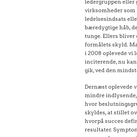
ledergruppen eller 
virksomheder som he
ledelsesindsats ell
bæredygtige håb, de
tunge. Ellers bliver
formålets skyld. Man
i 2008 oplevede vi l
inciterende, nu kan
gik, ved den mindst
Dernæst oplevede v
mindre indlysende, 
hvor beslutningsgru
skyldes, at stillet
hvorpå succes defin
resultater. Symptom