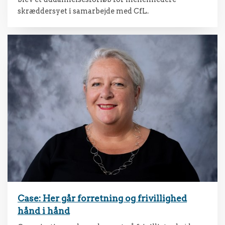
skræddersyet i samarbejde med CfL.
Case: Her går forretning og frivillighed
hånd i hånd