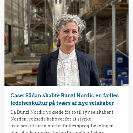
Case: Sådan skabte Bunzl Nordic en fælles
ledelseskultur på tværs af nye selskaber
Da Bunzl Nordic voksede fra to til syv selskaber i
Norden, voksede behovet for at styrke
ledelseskulturen med et fælles sprog. Løsningen
blev et uddannelsesforløb for mellemledere