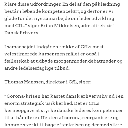
klare disse udfordringer. En del af den påklædning
består i løbende kompetenceløft, og derfor er vi
glade for det nye samarbejde om lederudvikling
med CfL,” siger Brian Mikkelsen, adm. direktør i
Dansk Erhverv.
I samarbejdet indgår en række af CfLs mest
velestimerede kurser, men målet er også i
fællesskab at udbyde morgenmøder, debatmøder og
andre ledelsesfaglige tilbud.
Thomas Hanssen, direktør i CfL, siger:
”Corona-krisen har kastet dansk erhvervsliv ud i en
enorm strategisk usikkerhed. Det er CfLs
kerneopgave at styrke danske lederes kompetencer
til at håndtere effekten af corona, reorganisere og
komme stærkt tilbage efter krisen og dermed sikre