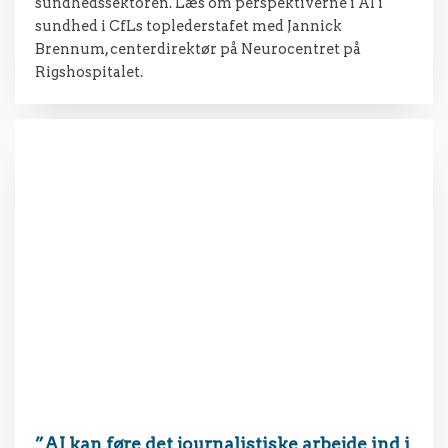
sundhedssektoren. Læs om perspektiverne i AI i
sundhed i CfLs toplederstafet med Jannick
Brennum, centerdirektør på Neurocentret på
Rigshospitalet.
”AI kan føre det journalistiske arbejde ind i