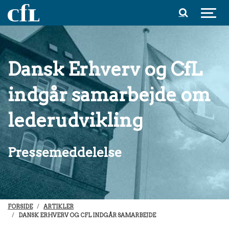
Spring til indhold
Dansk Erhverv og CfL
indgår samarbejde om
lederudvikling
Pressemeddelelse
FORSIDE
ARTIKLER
DANSK ERHVERV OG CFL INDGÅR SAMARBEJDE