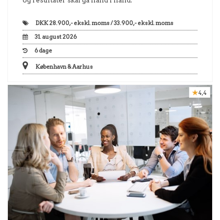
og resultater skal gå hånd i hånd.
DKK
28.900,- ekskl. moms / 33.900,- ekskl. moms
31. august 2026
6
dage
København & Aarhus
4,4