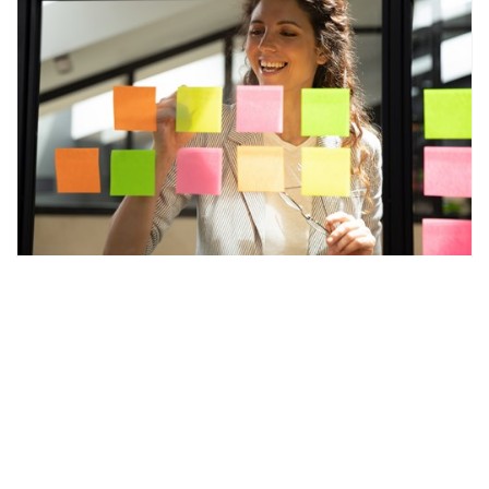
Projektledelse
Grundlæggende projektledelse
Lær de grundlæggende principper og metoder
inden for projektledelse, så du kan føre dine
projekter sikkert i mål.
DKK
10.900,- ekskl. moms / 12.900,- ekskl. moms