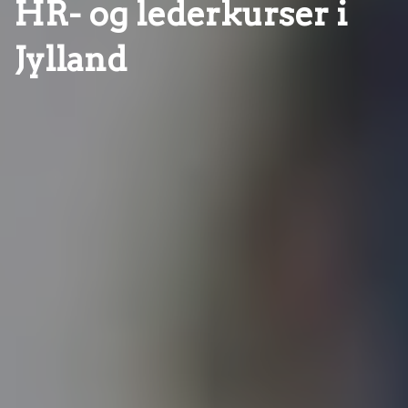
HR- og lederkurser i
Jylland